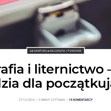
Posted
Posted
od
SAMPIXEL
w
KALIGRAFIA
/
PORADNIK
afia i liternictwo 
zia dla początku
27/12/2016
3 MINUT CZYTANIA
19 KOMENTARZY