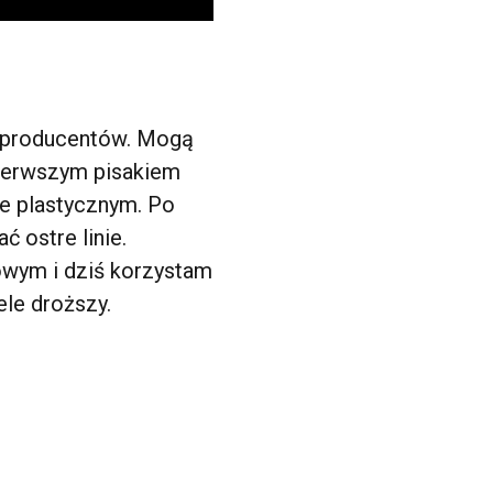
u producentów. Mogą
pierwszym pisakiem
ie plastycznym. Po
ć ostre linie.
owym i dziś korzystam
ele droższy.