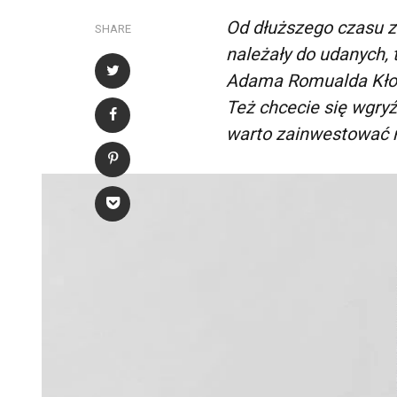
Od dłuższego czasu zgł
SHARE
należały do udanych, 
Adama Romualda Kłode
Też chcecie się wgry
warto zainwestować na