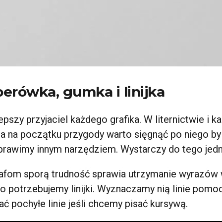
erówka, gumka i linijka
pszy przyjaciel każdego grafika. W liternictwie i ka
za na początku przygody warto sięgnąć po niego b
rawimy innym narzędziem. Wystarczy do tego jedna
afom sporą trudność sprawia utrzymanie wyrazów w
ego potrzebujemy linijki. Wyznaczamy nią linie pomo
 pochyłe linie jeśli chcemy pisać kursywą.