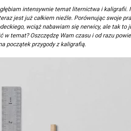
ębiam intensywnie temat liternictwa i kaligrafii. I
teraz jest już całkiem nieźle. Porównując swoje pr
ckiego, wciąż nabawiam się nerwicy, ale tak to j
źć w temat? Oszczędzę Wam czasu i od razu powie
 początek przygody z kaligrafią.