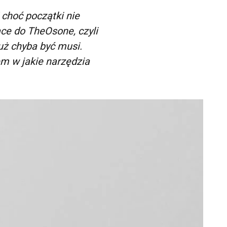
 choć początki nie
ace do TheOsone, czyli
uż chyba być musi.
m w jakie narzędzia