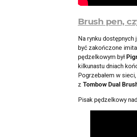
Brush pen, cz
Na rynku dostępnych 
być zakończone imita
pędzelkowym był
Pig
kilkunastu dniach końc
Pogrzebałem w sieci,
z
Tombow Dual Brus
Pisak pędzelkowy nadaje