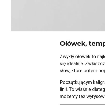
Ołówek, temp
Zwykły ołówek to najle
się idealnie. Zwłaszc
słów, które potem pop
Początkującym kaligr
linii. To właśnie dlat
możemy też wyrysować