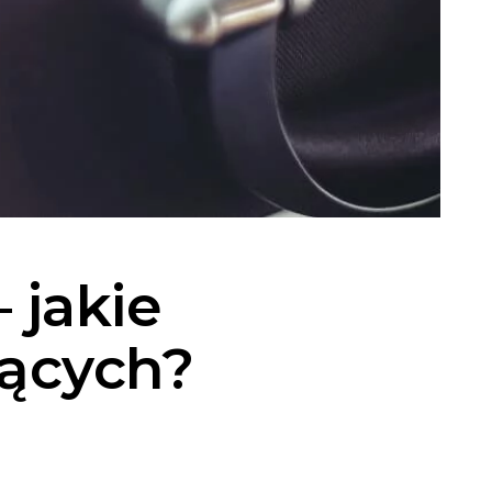
– jakie
jących?