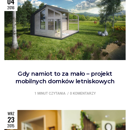
04
2016
Gdy namiot to za mało – projekt
mobilnych domków letniskowych
1 MINUT CZYTANIA
0 KOMENTARZY
WRZ
23
2015