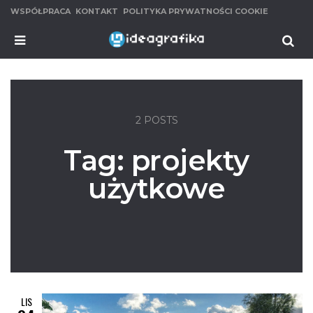
WSPÓŁPRACA
KONTAKT
POLITYKA PRYWATNOŚCI COOKIE
MENU
Se
2 POSTS
Tag:
projekty
użytkowe
LIS