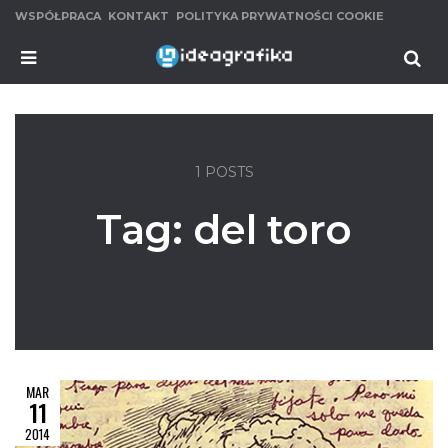
WSPÓŁPRACA
KONTAKT
POLITYKA PRYWATNOŚCI COOKIE
MENU
Se
1 POSTS
Tag:
del toro
MAR
11
2014