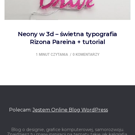
Neony w 3d – świetna typografia
Rizona Pareina + tutorial
1 MINUT CZYTANIA
0 KOMENTARZY
Polecam:
Jestem Online Blog WordPress
Blog o designie, grafice komputerowej, samorozwoju.
Znajdziesz tu masę inspiracji na tematy takie jak kaligrafia,