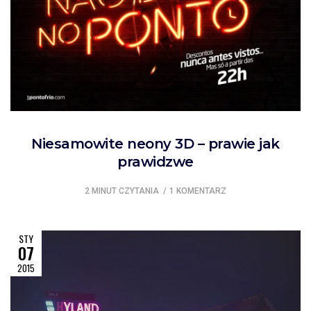
Niesamowite neony 3D – prawie jak
prawidzwe
2 MINUT CZYTANIA
1 KOMENTARZ
STY
07
2015