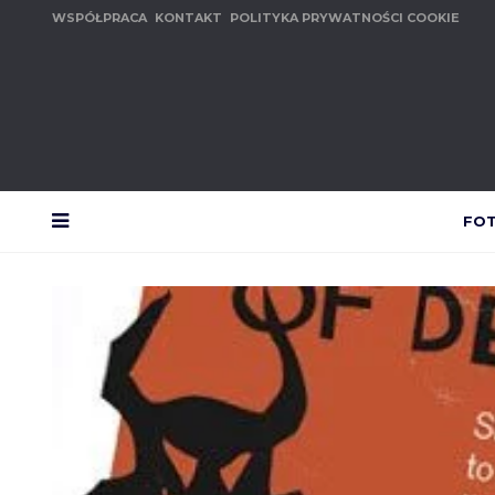
WSPÓŁPRACA
KONTAKT
POLITYKA PRYWATNOŚCI COOKIE
FO
MENU