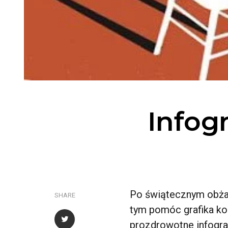
Infogr
Po świątecznym obżar
SHARE
tym pomóc grafika ko
prozdrowotne infograf