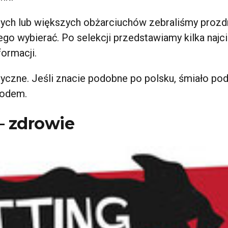
zych lub większych obżarciuchów zebraliśmy prozdr
go wybierać. Po selekcji przedstawiamy kilka najc
ormacji.
ęzyczne. Jeśli znacie podobne po polsku, śmiało pod
podem.
 – zdrowie