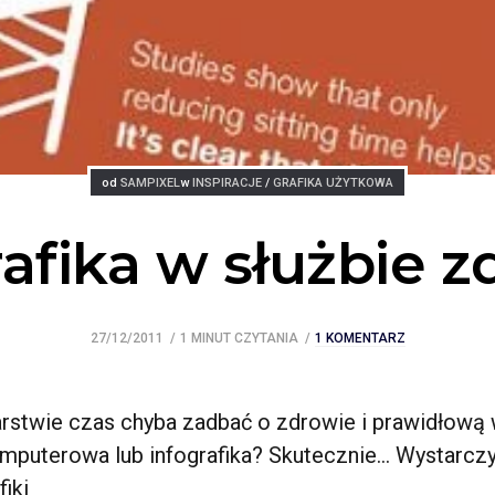
Posted
Posted
od
SAMPIXEL
w
INSPIRACJE
/
GRAFIKA UŻYTKOWA
afika w służbie 
27/12/2011
1 MINUT CZYTANIA
1 KOMENTARZ
stwie czas chyba zadbać o zdrowie i prawidłową
mputerowa lub infografika? Skutecznie… Wystarczy
iki