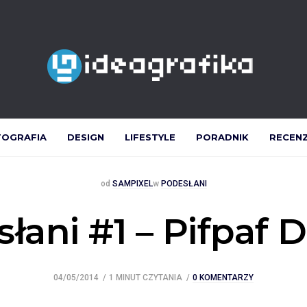
TOGRAFIA
DESIGN
LIFESTYLE
PORADNIK
RECEN
Posted
Posted
od
SAMPIXEL
w
PODESŁANI
łani #1 – Pifpaf 
04/05/2014
1 MINUT CZYTANIA
0 KOMENTARZY