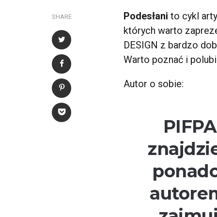
Podesłani
to cykl ar
SHARE
których warto zaprez
DESIGN z bardzo dobry
Warto poznać i polubić
Autor o sobie:
PIFPA
znajdzi
ponadc
autorem
zajmuj