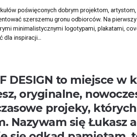
tykułów poświęconych dobrym projektom, artystom,
entować szerszemu gronu odbiorców. Na pierwszy
mi minimalistycznymi logotypami, plakatami, cover
 dla inspiracji…
F DESIGN to miejsce w 
esz, oryginalne, nowoczes
zasowe projeky, których
. Nazywam się Łukasz a
e się odkąd pamiętam, 