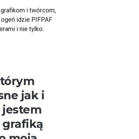
 grafikom i twórcom,
 ogeń idzie PIFPAF
ami i nie tylko.
którym
ne jak i
 jestem
 grafiką
to moja