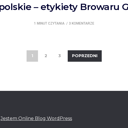
polskie – etykiety Browaru 
1 MINUT CZYTANIA
3 KOMENTARZE
1
2
3
POPRZEDNI
:
Jestem Online Blog WordPress