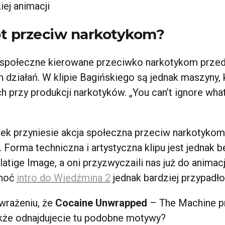
ej animacji
ot przeciw narkotykom?
 społeczne kierowane przeciwko narkotykom przed
h działań. W klipie Bagińskiego są jednak maszyny,
h przy produkcji narkotyków. „You can’t ignore what
tek przyniesie akcja społeczna przeciw narkotyko
. Forma techniczna i artystyczna klipu jest jednak 
latige Image, a oni przyzwyczaili nas już do animac
Choć
intro do Wiedźmina 2
jednak bardziej przypadł
wrażeniu, że
Cocaine Unwrapped
– The Machine p
akże odnajdujecie tu podobne motywy?