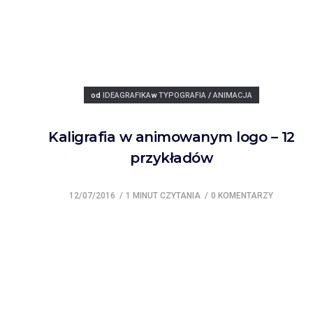
Posted
Posted
od
IDEAGRAFIKA
w
TYPOGRAFIA
/
ANIMACJA
Kaligrafia w animowanym logo – 12
przykładów
12/07/2016
1 MINUT CZYTANIA
0 KOMENTARZY