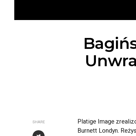
Bagińs
Unwrap
Platige Image zreali
SHARE
Burnett Londyn. Reży