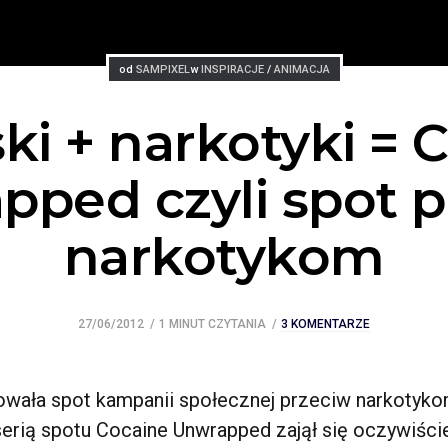
Posted
Posted
od
SAMPIXEL
w
INSPIRACJE
/
ANIMACJA
ki + narkotyki = 
ped czyli spot 
narkotykom
27/06/2012
1 MINUT CZYTANIA
3 KOMENTARZE
zowała spot kampanii społecznej przeciw narkotyk
serią spotu Cocaine Unwrapped zajął się oczywiści