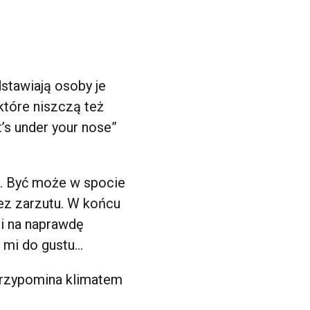
stawiają osoby je
 które niszczą też
’s under your nose”
m. Być może w spocie
bez zarzutu. W końcu
ji na naprawdę
o mi do gustu…
rzypomina klimatem