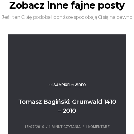
Zobacz inne fajne posty
Jeśli ten Ci się podobał, poniższe spodobają Ci się na pewno
Posted
Posted
od
SAMPIXEL
w
WIDEO
Tomasz Bagiński: Grunwald 1410
– 2010
15/07/2010
1 MINUT CZYTANIA
1 KOMENTARZ