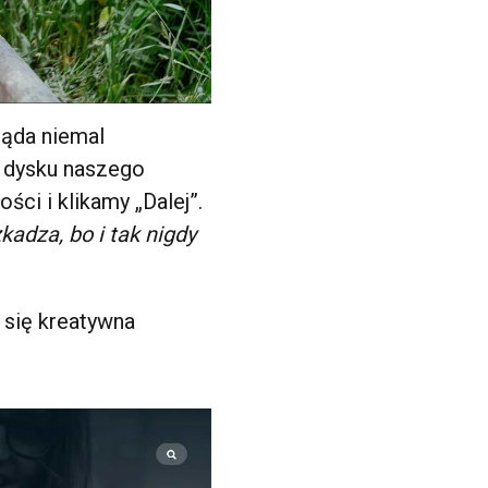
ąda niemal
o dysku naszego
ci i klikamy „Dalej”.
adza, bo i tak nigdy
 się kreatywna