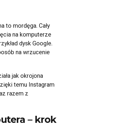
a to mordęga. Cały
djęcia na komputerze
rzykład dysk Google.
sposób na wrzucenie
iała jak okrojona
zięki temu Instagram
raz razem z
utera – krok