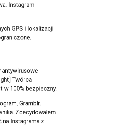
wa. Instagram
ych GPS i lokalizacji
graniczone.
my antywirusowe
light] Twórca
st w 100% bezpieczny.
ogram, Gramblr.
kownika. Zdecydowałem
ć na Instagrama z