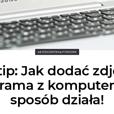
Posted
Posted
od
IDEAGRAFIKA
w
PORADNIK
tip: Jak dodać zdj
grama z komputer
sposób działa!