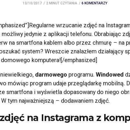
13/10/2017
2 MINUT CZYTANIA
6 KOMENTARZY
phasized”]Regularne wrzucanie zdjęć na Instagram
 możliwy jedynie z aplikacji telefonu. Obrabiając z
ierw na smartfona kablem albo przez chmurę – na p
ę oszukać system? Wreszcie znalazłem działający 
 z domowego komputera![/emphasized]
niewielkiego,
darmowego
programu.
Windowed
dz
wo mówiąc program udaje przeglądarkę mobilną. D
 ze smartfona i wyświetla dopasowany do niego ob
. W tym najważniejszą – dodawaniem zdjęć.
djęć na Instagrama z komp