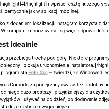
highlight]#[/highlight] i wpisać resztę naszego sło
identycznie jak w aplikacji mobilnej.
o z dodaniem lokalizacji. Instagram korzysta z dan
. W komputerze możliwości są więc odpowiednio o
est idealnie
alacja przebiega trochę pod górę. Niektóre progra
bezpieczny i blokują uruchomienie instalatora. [/high
i programista
Felix Sun
– twierdzi, że Windowed je
irus Comodo za podejrzany uważał też podobny pr
od niego dużo prostszy i przyjaźniejszy dla użyt
wyjątków i używać na co dzień, bo dodawanie zdję
stu dużo szybsze i wygodniejsze.