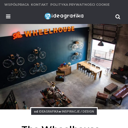
WSPÓŁPRACA
KONTAKT
POLITYKA PRYWATNOŚCI COOKIE
MENU
Se
Posted
Posted
od
IDEAGRAFIKA
w
INSPIRACJE
/
DESIGN