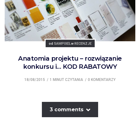
Posted
Posted
od
SAMPIXEL
w
RECENZJE
Anatomia projektu – rozwiązanie
konkursu i… KOD RABATOWY
18/08/2015
1 MINUT CZYTANIA
0 KOMENTARZY
3 comments