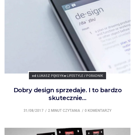
Posted
Posted
od
ŁUKASZ PĘKSYK
w
LIFESTYLE
/
PORADNIK
Dobry design sprzedaje. I to bardzo
skutecznie…
31/08/2017
2 MINUT CZYTANIA
0 KOMENTARZY