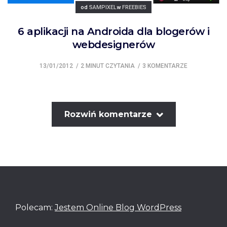
Posted
Posted
od
SAMPIXEL
w
FREEBIES
6 aplikacji na Androida dla blogerów i
webdesignerów
13/01/2012
2 MINUT CZYTANIA
3 KOMENTARZE
Rozwiń komentarze
Polecam:
Jestem Online Blog WordPress