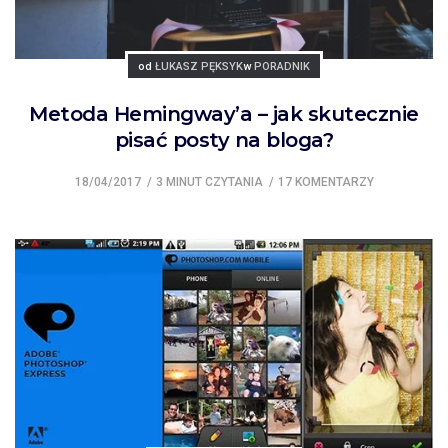
Posted
Posted
od
ŁUKASZ PĘKSYK
w
PORADNIK
Metoda Hemingway’a – jak skutecznie
pisać posty na bloga?
18/04/2017
3 MINUT CZYTANIA
17 KOMENTARZY