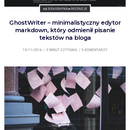
Posted
Posted
od
IDEAGRAFIKA
w
RECENZJE
GhostWriter – minimalistyczny edytor
markdown, który odmienił pisanie
tekstów na bloga
19/11/2016
3 MINUT CZYTANIA
5 KOMENTARZY