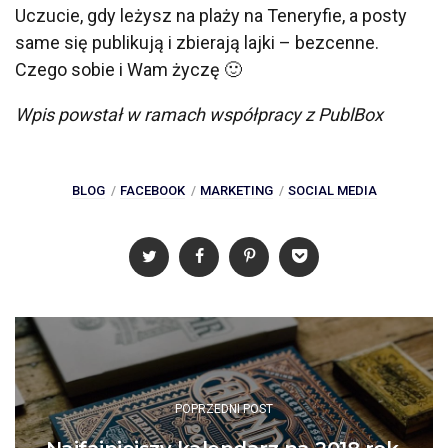
Uczucie, gdy leżysz na plaży na Teneryfie, a posty
same się publikują i zbierają lajki – bezcenne.
Czego sobie i Wam życzę 🙂
Wpis powstał w ramach współpracy z PublBox
BLOG
FACEBOOK
MARKETING
SOCIAL MEDIA
Post
navigation
POPRZEDNI POST