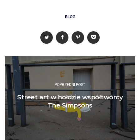
BLOG
Post
navigation
POPRZEDNI POST
Street art w hołdzie współtwórcy
The Simpsons