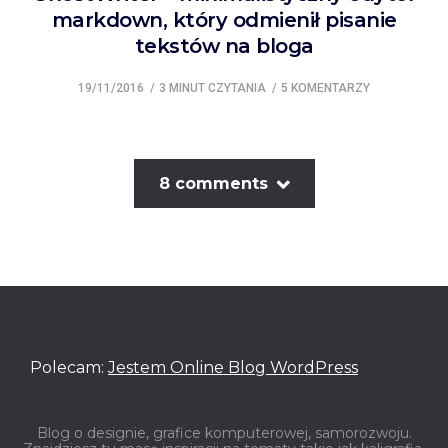
markdown, który odmienił pisanie
tekstów na bloga
19/11/2016
3 MINUT CZYTANIA
5 KOMENTARZY
8 comments
Polecam:
Jestem Online Blog WordPress
Blog o designie, grafice komputerowej, samorozwoju.