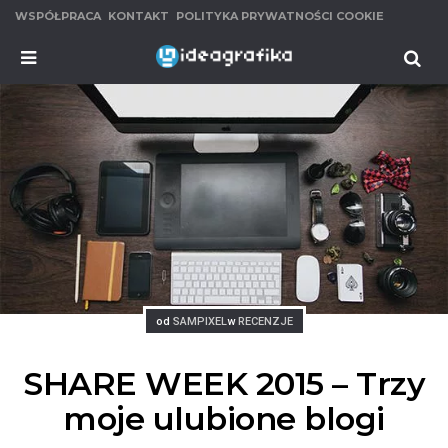
WSPÓŁPRACA
KONTAKT
POLITYKA PRYWATNOŚCI COOKIE
MENU
Se
Posted
Posted
od
SAMPIXEL
w
RECENZJE
SHARE WEEK 2015 – Trzy
moje ulubione blogi