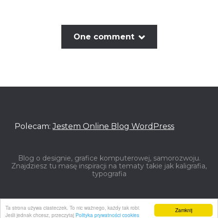
One comment
Polecam:
Jestem Online Blog WordPress
Blog o designie, grafice komputerowej, samorozwoju.
Znajdziesz tu masę inspiracji na tematy takie jak kaligrafia,
typografia
Ta strona używa ciasteczek. To nic ważnego, każdy tak robi.
Zamknij
Jeśli jednak chcesz, przeczytaj
Polityka prywatności cookies