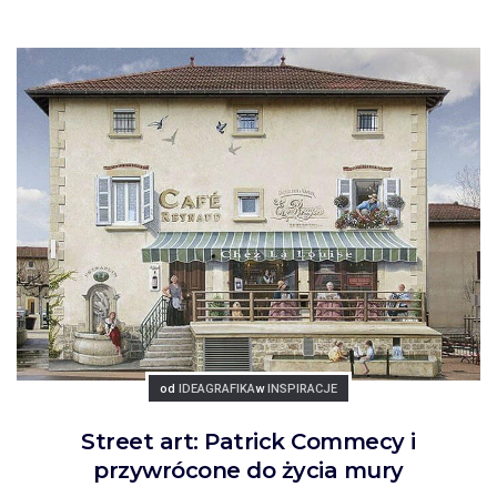
Posted
Posted
od
IDEAGRAFIKA
w
INSPIRACJE
Street art: Patrick Commecy i
przywrócone do życia mury