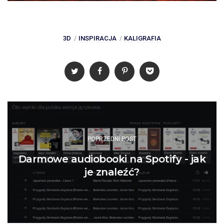
3D
INSPIRACJA
KALIGRAFIA
Post
navigation
POPRZEDNI POST
Darmowe audiobooki na Spotify - jak
je znaleźć?