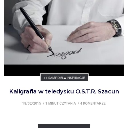
Posted
Posted
od
SAMPIXEL
w
INSPIRACJE
Kaligrafia w teledysku O.S.T.R. Szacun
18/02/2015
1 MINUT CZYTANIA
4 KOMENTARZE