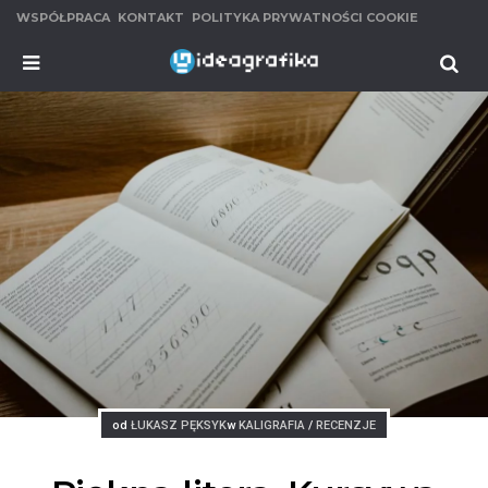
WSPÓŁPRACA
KONTAKT
POLITYKA PRYWATNOŚCI COOKIE
MENU
Se
Posted
Posted
od
ŁUKASZ PĘKSYK
w
KALIGRAFIA
/
RECENZJE