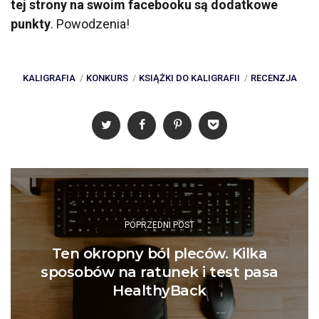
tej strony na swoim facebooku są dodatkowe
punkty
. Powodzenia!
KALIGRAFIA
KONKURS
KSIĄŻKI DO KALIGRAFII
RECENZJA
Post
navigation
POPRZEDNI POST
Ten okropny ból pleców. Kilka
sposobów na ratunek i test pasa
HealthyBack