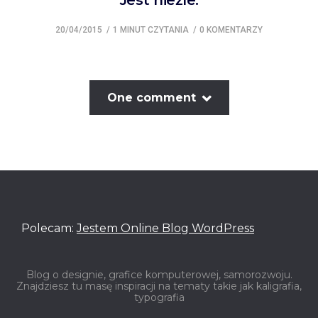
Jest nieźle.
20/04/2015
1 MINUT CZYTANIA
0 KOMENTARZY
One comment
Polecam:
Jestem Online Blog WordPress
Blog o designie, grafice komputerowej, samorozwoju.
Znajdziesz tu masę inspiracji na tematy takie jak kaligrafia,
typografia