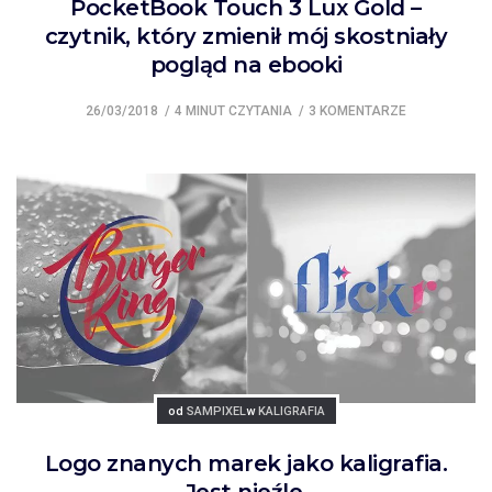
PocketBook Touch 3 Lux Gold –
czytnik, który zmienił mój skostniały
pogląd na ebooki
26/03/2018
4 MINUT CZYTANIA
3 KOMENTARZE
Posted
Posted
od
SAMPIXEL
w
KALIGRAFIA
Logo znanych marek jako kaligrafia.