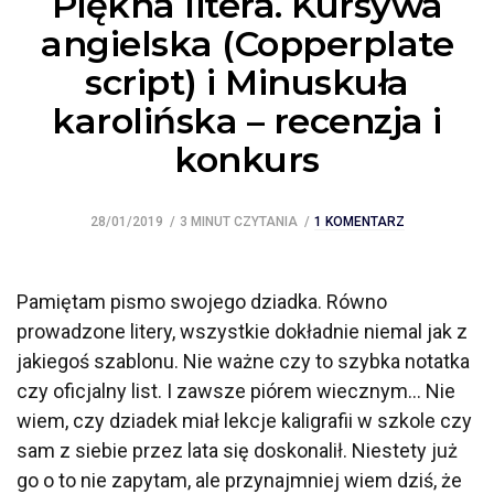
Piękna litera. Kursywa
angielska (Copperplate
script) i Minuskuła
karolińska – recenzja i
konkurs
28/01/2019
3 MINUT CZYTANIA
1 KOMENTARZ
Pamiętam pismo swojego dziadka. Równo
prowadzone litery, wszystkie dokładnie niemal jak z
jakiegoś szablonu. Nie ważne czy to szybka notatka
czy oficjalny list. I zawsze piórem wiecznym… Nie
wiem, czy dziadek miał lekcje kaligrafii w szkole czy
sam z siebie przez lata się doskonalił. Niestety już
go o to nie zapytam, ale przynajmniej wiem dziś, że