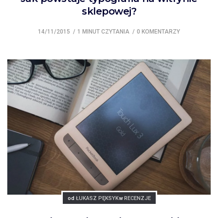
sklepowej?
14/11/2015
1 MINUT CZYTANIA
0 KOMENTARZY
Posted
Posted
od
ŁUKASZ PĘKSYK
w
RECENZJE